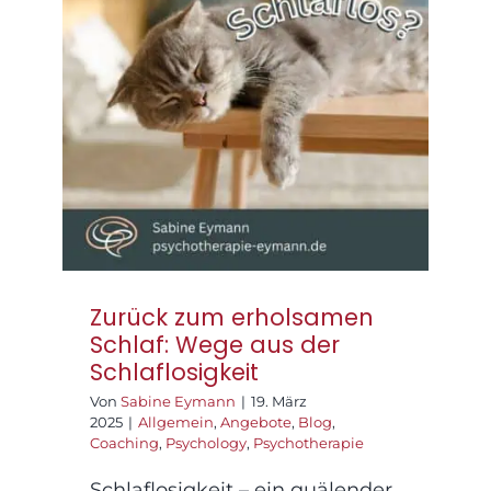
Praxisräume
Zurück zum
erholsamen Schlaf:
Wege aus der
Kontakt
Schlaflosigkeit
Zurück zum erholsamen
Schlaf: Wege aus der
Schlaflosigkeit
Von
Sabine Eymann
|
19. März
2025
|
Allgemein
,
Angebote
,
Blog
,
Coaching
,
Psychology
,
Psychotherapie
Schlaflosigkeit – ein quälender