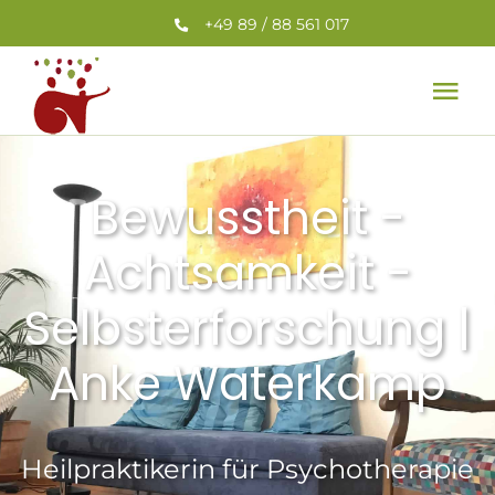
Zum
+49 89 / 88 561 017
Inhalt
springen
Tog
Nav
Home
Bewusstheit -
Leistungen
Achtsamkeit -
Selbsterforschung |
Team
Anke Waterkamp
Veranstaltungen
Aktuelles
Heilpraktikerin für Psychotherapie