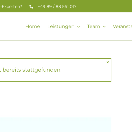
s-Experten?
+49 89 / 88 561 017
Home
Leistungen
Team
Veranst
×
 bereits stattgefunden.