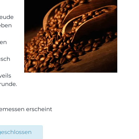
reude
eben
den
usch
eils
runde.
ngemessen erscheint
geschlossen