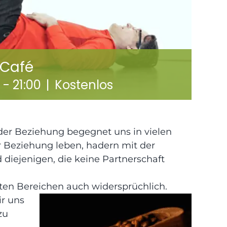
sCafé
-
21:00
|
Kostenlos
der Beziehung begegnet uns in vielen
r Beziehung leben, hadern mit der
 diejenigen, die keine Partnerschaft
en Bereichen auch widersprüchlich.
ir uns
zu