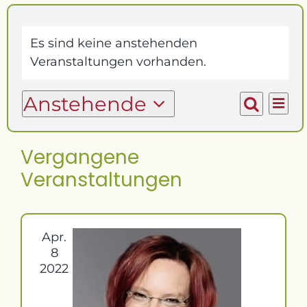
Praxisräume
Es sind keine anstehenden
Veranstaltungen vorhanden.
Kontakt
Ver
Anstehende
Verans
Liste
Ans
Suche
Datum
Suche
Nav
wählen.
Vergangene
und
Veranstaltungen
Ansich
Naviga
Apr.
8
2022