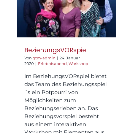
BeziehungsVORspiel
Praxisräume
Kontakt
BeziehungsVORspiel
Von
gtm-admin
|
24. Januar
2020
|
Erlebnisabend
,
Workshop
Im BeziehungsVORspiel bietet
das Team des Beziehungsspiel
´s ein Potpourri von
Möglichkeiten zum
Beziehungserleben an. Das
Beziehungsvorspiel besteht
aus einem interaktiven
Workshop mit Elementen aus