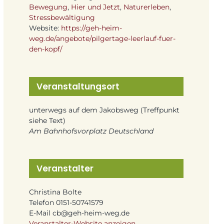
Bewegung
,
Hier und Jetzt
,
Naturerleben
,
Stressbewältigung
Website:
https://geh-heim-
weg.de/angebote/pilgertage-leerlauf-fuer-
den-kopf/
Veranstaltungsort
unterwegs auf dem Jakobsweg (Treffpunkt
siehe Text)
Am Bahnhofsvorplatz
Deutschland
Veranstalter
Christina Bolte
Telefon
0151-50741579
E-Mail
cb@geh-heim-weg.de
Veranstalter-Website anzeigen