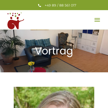
Zum
+49 89 / 88 561 017
Inhalt
springen
Tog
Nav
Home
Vortrag
Leistungen
Team
Veranstaltungen
Aktuelles