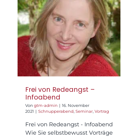
Praxisräume
Frei von Redeangst –
Infoabend
Kontakt
Frei von Redeangst –
Infoabend
Von
gtm-admin
|
16. November
2021
|
Schnupperabend
,
Seminar
,
Vortrag
Frei von Redeangst - Infoabend
Wie Sie selbstbewusst Vorträge