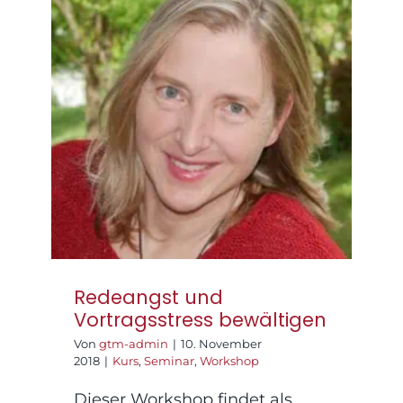
Redeangst und
Vortragsstress
bewältigen
Redeangst und
Vortragsstress bewältigen
Von
gtm-admin
|
10. November
2018
|
Kurs
,
Seminar
,
Workshop
Dieser Workshop findet als