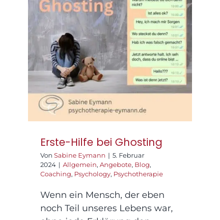
Praxisräume
Erste-Hilfe bei
Ghosting
Kontakt
Erste-Hilfe bei Ghosting
Von
Sabine Eymann
|
5. Februar
2024
|
Allgemein
,
Angebote
,
Blog
,
Coaching
,
Psychology
,
Psychotherapie
Wenn ein Mensch, der eben
noch Teil unseres Lebens war,