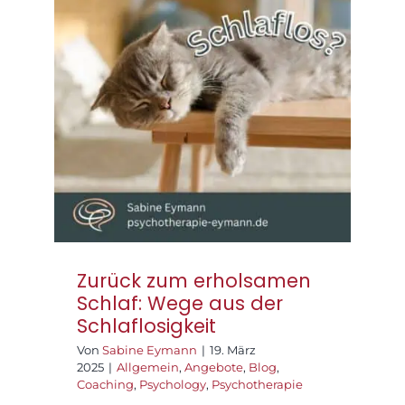
Zurück zum
erholsamen Schlaf:
Wege aus der
Schlaflosigkeit
Zurück zum erholsamen
Schlaf: Wege aus der
Schlaflosigkeit
Von
Sabine Eymann
|
19. März
2025
|
Allgemein
,
Angebote
,
Blog
,
Coaching
,
Psychology
,
Psychotherapie