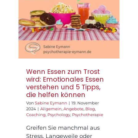
wird: Emotionales
Essen verstehen und 5
Tipps, die helfen
können
Wenn Essen zum Trost
wird: Emotionales Essen
verstehen und 5 Tipps,
die helfen können
Von
Sabine Eymann
|
19. November
2024
|
Allgemein
,
Angebote
,
Blog
,
Coaching
,
Psychology
,
Psychotherapie
Greifen Sie manchmal aus
Stress, Langeweile oder