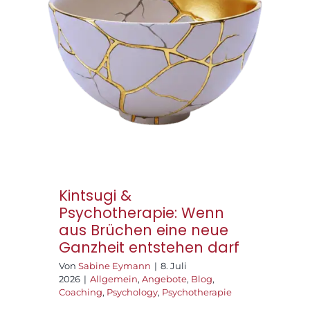
Kintsugi &
Praxisräume
Psychotherapie:
Wenn aus Brüchen
Kontakt
eine neue Ganzheit
entstehen darf
Kintsugi &
Psychotherapie: Wenn
aus Brüchen eine neue
Ganzheit entstehen darf
Von
Sabine Eymann
|
8. Juli
2026
|
Allgemein
,
Angebote
,
Blog
,
Coaching
,
Psychology
,
Psychotherapie