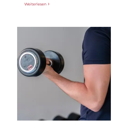
Weiterlesen
Kennst Du die Hantel
zum Aufbau des
Friedensmuskels?