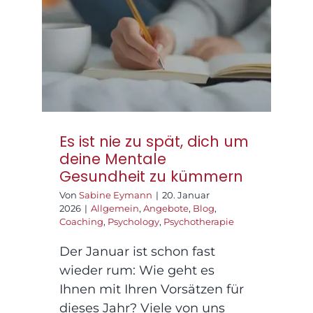
Gesundheit zu
kümmern
Es ist nie zu spät, dich um
deine Mentale
Gesundheit zu kümmern
Von
Sabine Eymann
|
20. Januar
2026
|
Allgemein
,
Angebote
,
Blog
,
Coaching
,
Psychology
,
Psychotherapie
Der Januar ist schon fast
wieder rum: Wie geht es
Ihnen mit Ihren Vorsätzen für
dieses Jahr? Viele von uns