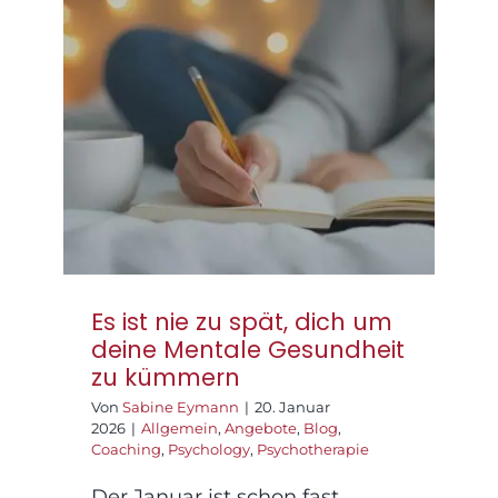
Praxisräume
Es ist nie zu spät, dich
um deine Mentale
Gesundheit zu
Kontakt
kümmern
Es ist nie zu spät, dich um
deine Mentale Gesundheit
zu kümmern
Von
Sabine Eymann
|
20. Januar
2026
|
Allgemein
,
Angebote
,
Blog
,
Coaching
,
Psychology
,
Psychotherapie
Der Januar ist schon fast