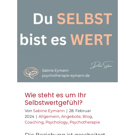
Wie steht es um Ihr
Selbstwertgefühl?
Wie steht es um Ihr
Selbstwertgefühl?
Von
Sabine Eymann
|
28. Februar
2024
|
Allgemein
,
Angebote
,
Blog
,
Coaching
,
Psychology
,
Psychotherapie
Die Beziehung ist gescheitert,