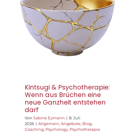
Kintsugi &
Praxisräume
Psychotherapie: Wenn
aus Brüchen eine neue
Kontakt
Ganzheit entstehen
darf
Kintsugi & Psychotherapie:
Wenn aus Brüchen eine
neue Ganzheit entstehen
darf
Von
Sabine Eymann
|
8. Juli
2026
|
Allgemein
,
Angebote
,
Blog
,
Coaching
,
Psychology
,
Psychotherapie