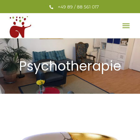
Zum
+49 89 / 88 561 017
Inhalt
springen
Tog
Nav
Home
Psychotherapie
Leistungen
Team
Veranstaltungen
Aktuelles