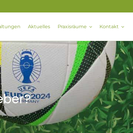
altungen
Aktuelles
Praxisräume
Kontakt
eber?